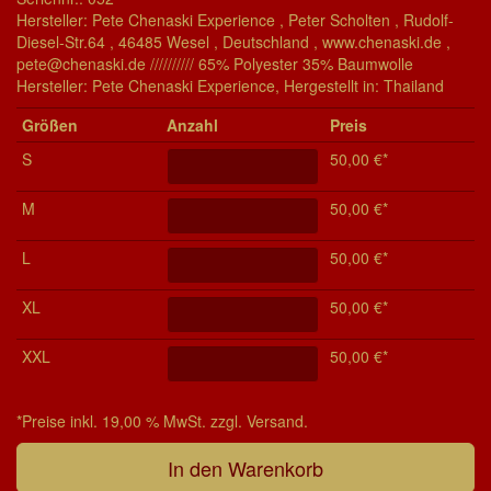
Hersteller: Pete Chenaski Experience , Peter Scholten , Rudolf-
Diesel-Str.64 , 46485 Wesel , Deutschland , www.chenaski.de ,
pete@chenaski.de ////////// 65% Polyester 35% Baumwolle
Her­stel­ler: Pete Chenaski Experience, Her­ge­stel­lt in: Thailand
Grö­ßen
Anzahl
Preis
S
50,00 €*
M
50,00 €*
L
50,00 €*
XL
50,00 €*
XXL
50,00 €*
*Preise inkl. 19,00 % MwSt. zzgl. Versand.