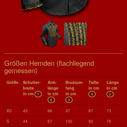
Größen Hemden (flachliegend
gemessen)
Größe
Schul­ter­
Arm­
Brust­um­
Taille
Länge
brei­te
länge
fang
in cm
in cm
in cm
in cm
in cm
1
4
5
2
3
XS
43
66
97
87
73
S
44
67
102
92
76