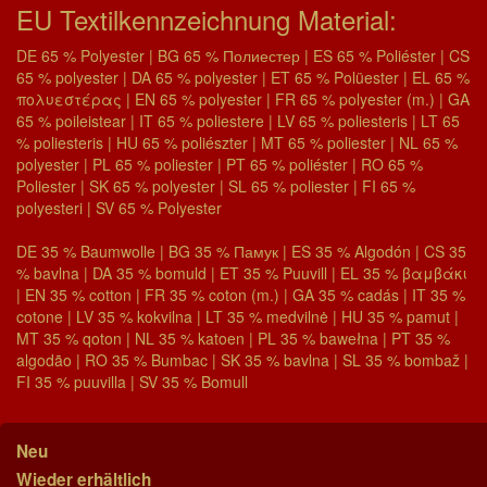
EU Textilkennzeichnung Material:
DE 65 % Polyester | BG 65 % Полиестер | ES 65 % Poliéster | CS
65 % polyester | DA 65 % polyester | ET 65 % Polüester | EL 65 %
πολυεστέρας | EN 65 % polyester | FR 65 % polyester (m.) | GA
65 % poileistear | IT 65 % poliestere | LV 65 % poliesteris | LT 65
% poliesteris | HU 65 % poliészter | MT 65 % poliester | NL 65 %
polyester | PL 65 % poliester | PT 65 % poliéster | RO 65 %
Poliester | SK 65 % polyester | SL 65 % poliester | FI 65 %
polyesteri | SV 65 % Polyester
DE 35 % Baumwolle | BG 35 % Памук | ES 35 % Algodón | CS 35
% bavlna | DA 35 % bomuld | ET 35 % Puuvill | EL 35 % βαμβάκι
| EN 35 % cotton | FR 35 % coton (m.) | GA 35 % cadás | IT 35 %
cotone | LV 35 % kokvilna | LT 35 % medvilnė | HU 35 % pamut |
MT 35 % qoton | NL 35 % katoen | PL 35 % bawełna | PT 35 %
algodão | RO 35 % Bumbac | SK 35 % bavlna | SL 35 % bombaž |
FI 35 % puuvilla | SV 35 % Bomull
Neu
Wieder erhältlich