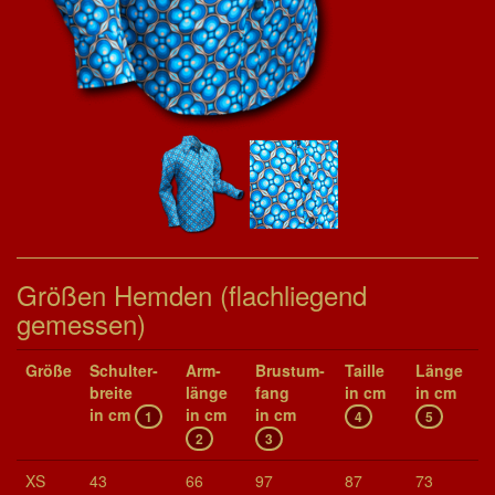
Größen Hemden (flachliegend
gemessen)
Größe
Schul­ter­
Arm­
Brust­um­
Taille
Länge
brei­te
länge
fang
in cm
in cm
in cm
in cm
in cm
1
4
5
2
3
XS
43
66
97
87
73