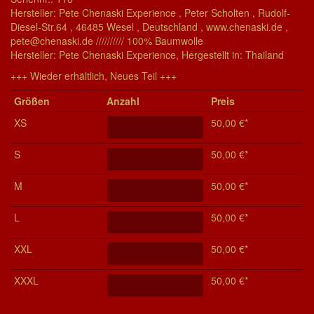
Hersteller: Pete Chenaski Experience , Peter Scholten , Rudolf-
Diesel-Str.64 , 46485 Wesel , Deutschland , www.chenaski.de ,
pete@chenaski.de ////////// 100% Baumwolle
Her­stel­ler: Pete Chenaski Experience, Her­ge­stel­lt in: Thailand
+++ Wieder erhältlich, Neues Teil +++
Grö­ßen
Anzahl
Preis
XS
50,00 €*
S
50,00 €*
M
50,00 €*
L
50,00 €*
XXL
50,00 €*
XXXL
50,00 €*