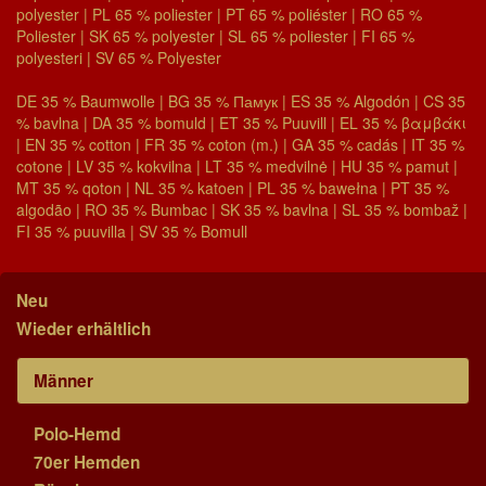
polyester | PL 65 % poliester | PT 65 % poliéster | RO 65 %
Poliester | SK 65 % polyester | SL 65 % poliester | FI 65 %
polyesteri | SV 65 % Polyester
DE 35 % Baumwolle | BG 35 % Памук | ES 35 % Algodón | CS 35
% bavlna | DA 35 % bomuld | ET 35 % Puuvill | EL 35 % βαμβάκι
| EN 35 % cotton | FR 35 % coton (m.) | GA 35 % cadás | IT 35 %
cotone | LV 35 % kokvilna | LT 35 % medvilnė | HU 35 % pamut |
MT 35 % qoton | NL 35 % katoen | PL 35 % bawełna | PT 35 %
algodão | RO 35 % Bumbac | SK 35 % bavlna | SL 35 % bombaž |
FI 35 % puuvilla | SV 35 % Bomull
Neu
Wieder erhältlich
Männer
Polo-Hemd
70er Hemden