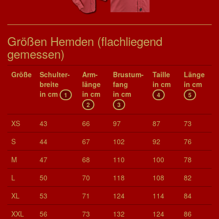
Größen Hemden (flachliegend
gemessen)
Größe
Schul­ter­
Arm­
Brust­um­
Taille
Länge
brei­te
länge
fang
in cm
in cm
in cm
in cm
in cm
1
4
5
2
3
XS
43
66
97
87
73
S
44
67
102
92
76
M
47
68
110
100
78
L
50
70
118
108
82
XL
53
71
124
114
84
XXL
56
73
132
124
86