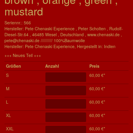
mustard
Seriennr.: 566
Hersteller: Pete Chenaski Experience , Peter Scholten , Rudolf-
Diesel-Str.64 , 46485 Wesel , Deutschland , www.chenaski.de ,
pete@chenaski.de ////////// 100%Baumwolle
Her­stel­ler: Pete Chenaski Experience, Her­ge­stel­lt in: Indien
+++ Neues Teil +++
Grö­ßen
Anzahl
Preis
S
60,00 €*
M
60,00 €*
L
60,00 €*
XL
60,00 €*
XXL
60,00 €*