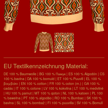
EU Textilkennzeichnung Material:
DE 100 % Baumwolle | BG 100 % Памук | ES 100 % Algodón | CS
100 % bavlna | DA 100 % bomuld | ET 100 % Puuvill | EL 100 %
βαμβάκι | EN 100 % cotton | FR 100 % coton (m.) | GA 100 %
cadás | IT 100 % cotone | LV 100 % kokvilna | LT 100 % medvilnė
| HU 100 % pamut | MT 100 % qoton | NL 100 % katoen | PL 100
% bawełna | PT 100 % algodão | RO 100 % Bumbac | SK 100 %
bavlna | SL 100 % bombaž | FI 100 % puuvilla | SV 100 % Bomull