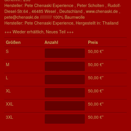
Hersteller: Pete Chenaski Experience , Peter Scholten , Rudolf-
Diesel-Str.64 , 46485 Wesel , Deutschland , www.chenaski.de ,
pete@chenaski.de ////////// 100% Baumwolle
Her­stel­ler: Pete Chenaski Experience, Her­ge­stel­lt in: Thailand
+++ Wieder erhältlich, Neues Teil +++
Grö­ßen
Anzahl
Preis
S
50,00 €*
M
50,00 €*
L
50,00 €*
XL
50,00 €*
XXL
50,00 €*
3XL
50,00 €*