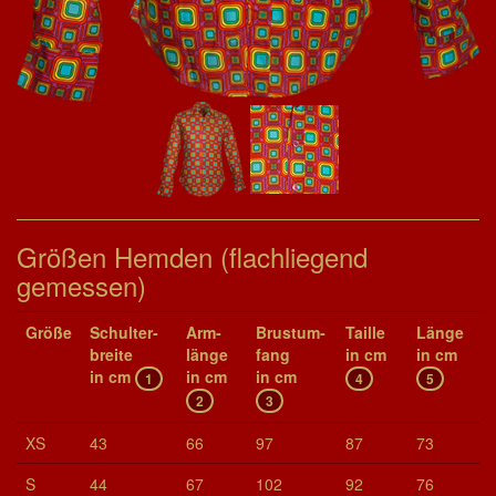
Größen Hemden (flachliegend
gemessen)
Größe
Schul­ter­
Arm­
Brust­um­
Taille
Länge
brei­te
länge
fang
in cm
in cm
in cm
in cm
in cm
1
4
5
2
3
XS
43
66
97
87
73
S
44
67
102
92
76