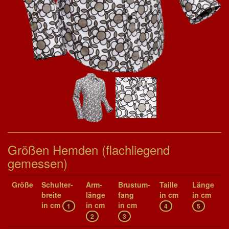
Größen Hemden (flachliegend
gemessen)
Größe
Schul­ter­
Arm­
Brust­um­
Taille
Länge
brei­te
länge
fang
in cm
in cm
in cm
in cm
in cm
1
4
5
2
3