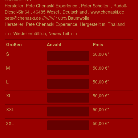
Hersteller: Pete Chenaski Experience , Peter Scholten , Rudolf-
Diesel-Str.64 , 46485 Wesel , Deutschland , www.chenaski.de ,
pete@chenaski.de ////////// 100% Baumwolle
Her­stel­ler: Pete Chenaski Experience, Her­ge­stel­lt in: Thailand
+++ Wieder erhältlich, Neues Teil +++
Grö­ßen
Anzahl
Preis
S
50,00 €*
M
50,00 €*
L
50,00 €*
XL
50,00 €*
XXL
50,00 €*
3XL
50,00 €*